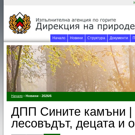
Начало
Новини
Структура
Документи
П
Начало
›
Новини - 2026/6
ДПП Сините камъни | 
лесовъдът, децата и 