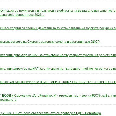
султация за политиката и практиката в областта на възлагане изпълнението
вна собственост през 2026 г.
: Необходими са спешни действия за възстановяване на горските ресурси с
 ръководството на Схемата за горски семена и растения към ОИСР
ителния директор на ИАГ за отписване на търговци от публичния регистър по 
ителния директор на ИАГ за отписване на търговци от публичния регистър по 
ИЕ НА БИОИКОНОМИКАТА В БЪЛГАРИЯ – КЛЮЧОВ РЕЗУЛТАТ ОТ ПРОЕКТ C
“ ЕООД и Сдружение „Устойчиви гори“ - мрежови партньор на FSC® за Бълга
злесяването
) 2023/1115 относно обезлесяването се проведе в РДГ – Берковица