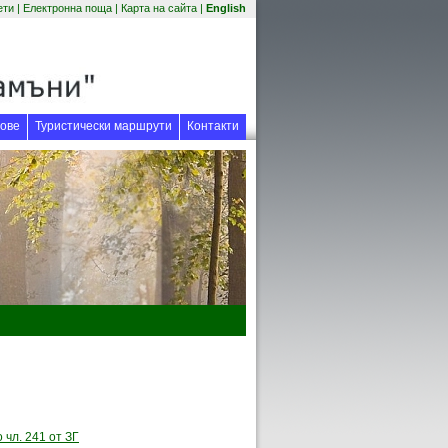
(отваря се в нов прозорец)
ети
|
Електронна поща
|
Карта на сайта
|
English
 прозорец)
ове
Туристически маршрути
Контакти
чл. 241 от ЗГ