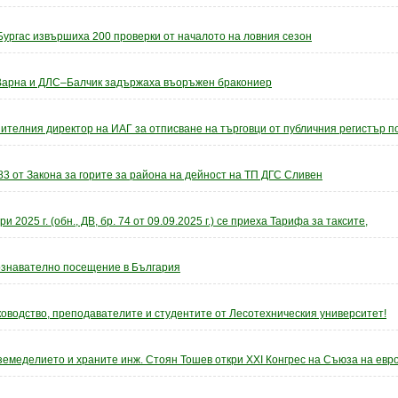
Бургас извършиха 200 проверки от началото на ловния сезон
–Варна и ДЛС–Балчик задържаха въоръжен бракониер
ителния директор на ИАГ за отписване на търговци от публичния регистър по 
 83 от Закона за горите за района на дейност на ТП ДГС Сливен
2025 г. (обн., ДВ, бр. 74 от 09.09.2025 г.) се приеха Тарифа за таксите,
ознавателно посещение в България
оводство, преподавателите и студентите от Лесотехническия университет!
земеделието и храните инж. Стоян Тошев откри XXI Конгрес на Съюза на евр