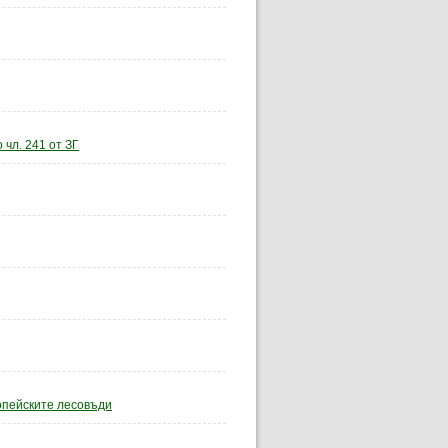
чл. 241 от ЗГ
опейските лесовъди