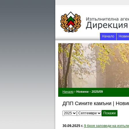
Начало
Новин
Начало
›
Новини - 2025/09
ДПП Сините камъни | Нови
Изберете година:
Изберете месец:
30.09.2025 г.
9 броя заповеди на изпълн