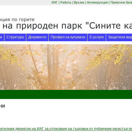
ИАГ
|
Работа
|
Връзки
|
Антикорупция
|
Превозни бил
(отваря се в нов
и
Структура
Документи
Профил на купувача
Е-услуги
Защитени вид
ни
ителния директор на ИАГ за отписване на търговци от публичния регистър по 