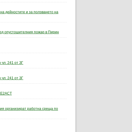
 на дейностите и за ползването на
лед опустошителния пожар в Пирин
чл. 241 от ЗГ
чл. 241 от ЗГ
EE2ACT
рия организират работна среща по