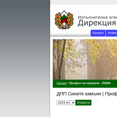
Начало
Новин
Начало
›
Профил на купувача - 2026/6
ДПП Сините камъни | Проф
Изберете година:
Изберете месец: