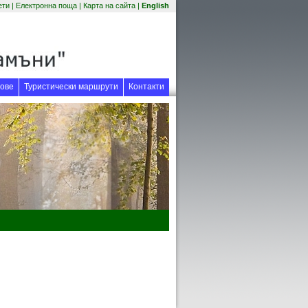
(отваря се в нов прозорец)
ети
|
Електронна поща
|
Карта на сайта
|
English
 прозорец)
ове
Туристически маршрути
Контакти