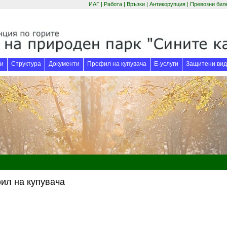
ИАГ
|
Работа
|
Връзки
|
Антикорупция
|
Превозни бил
(отваря се в нов
и
Структура
Документи
Профил на купувача
Е-услуги
Защитени вид
ил на купувача