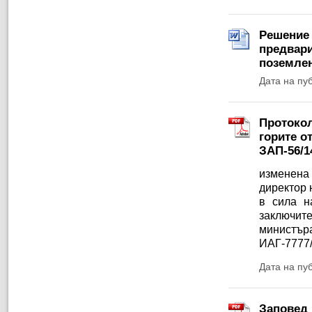
Решение 
предвари
поземлен
Дата на пу
Протокол
горите о
ЗАП-56/1
изменена
директор
в
сила
н
заключит
министъ
ИАГ-7777/
Дата на пу
Заповед 