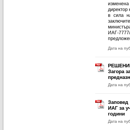
изменена
директор 
в сила н
заключит
министъ
ИАГ-7777/
предложен
Дата на пу
РЕШЕНИЕ 
Загора з
предназн
Дата на пу
Заповед 
ИАГ за у
години
Дата на пу