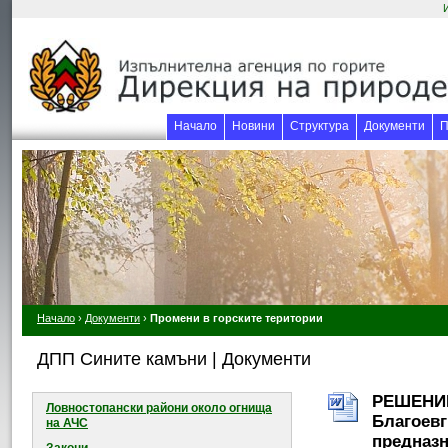
Начало
Новини
Структура
Документи
П
Начало
›
Документи
›
Промени в горските територии
ДПП Сините камъни | Документи
РЕШЕНИЕ 
Ловностопански райони около огнищa
Благоевг
на АЧС
предназн