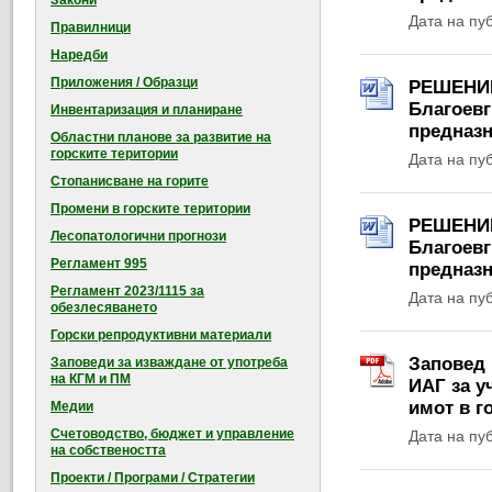
Закони
Дата на пу
Правилници
Наредби
Приложения / Образци
РЕШЕНИЕ 
Благоевг
Инвентаризация и планиране
предназн
Областни планове за развитие на
горските територии
Дата на пу
Стопанисване на горите
Промени в горските територии
РЕШЕНИЕ 
Лесопатологични прогнози
Благоевг
Регламент 995
предназн
Регламент 2023/1115 за
Дата на пу
обезлесяването
Горски репродуктивни материали
Заповед 
Заповеди за изваждане от употреба
на КГМ и ПМ
ИАГ за у
имот в г
Медии
Счетоводство, бюджет и управление
Дата на пу
на собствеността
Проекти / Програми / Стратегии