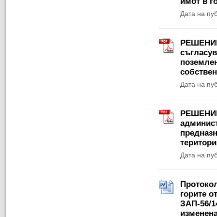
имот в г
Дата на пу
РЕШЕНИЕ 
съгласув
поземлен
собствен
Дата на пу
РЕШЕНИЕ 
админист
предназн
територи
Дата на пу
Протокол
горите о
ЗАП-56/1
изменена