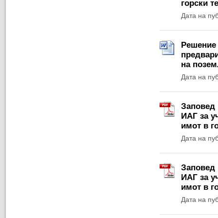
горски т
Дата на пу
Решение 1
предвари
на позем
Дата на пу
Заповед 
ИАГ за у
имот в г
Дата на пу
Заповед 
ИАГ за у
имот в г
Дата на пу