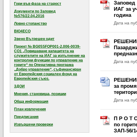
Заповед 
Гори във фаза на старост
ИАГ за у
Документи по Заповед
година
№576/22.04.2016
Дата на пу
Ловно стопанство
BIO4ECO
Звено Вътрешен одит
РЕШЕНИЕ 
Проект № BG05SFOP001-2.006-0039-
Пазарджи
CO1 „Повишаване капацитета на
предназн
служителите на ИАГ за изпълнение на
контролни функции по управление на
Дата на пу
горите“ по Оперативна програма
„Добро управление“, съфинансиран
от Европейския социален фонд на
Европейския съюз.
РЕШЕНИЕ 
за промя
ЗДОИ
територи
Мнения, становища, позиции
Дата на пу
Обща информация
План извлечения
Предписания
П Р О Т 
по горит
Извършени проверки
ЗАП-56/1