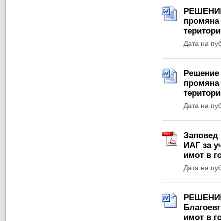
РЕШЕНИЕ 
промяна 
територи
Дата на пу
Решение №
промяна 
територи
Дата на пу
Заповед 
ИАГ за у
имот в г
Дата на пу
РЕШЕНИЕ 
Благоевг
имот в г