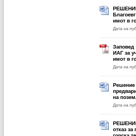
РЕШЕНИЕ 
Благоевг
имот в г
Дата на пу
Заповед 
ИАГ за у
имот в г
Дата на пу
Решение 
предвари
на позем
Дата на пу
РЕШЕНИЕ 
отказ за
горска т